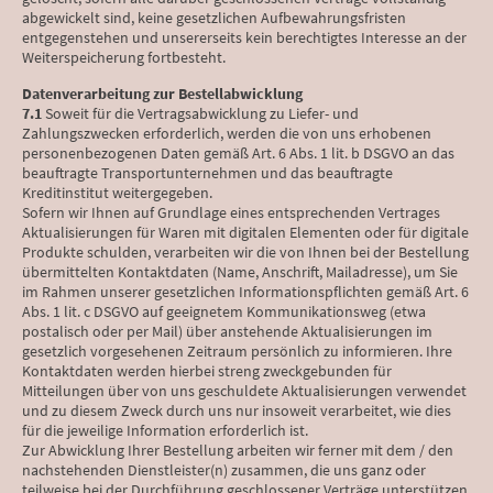
abgewickelt sind, keine gesetzlichen Aufbewahrungsfristen
entgegenstehen und unsererseits kein berechtigtes Interesse an der
Weiterspeicherung fortbesteht.
Datenverarbeitung zur Bestellabwicklung
7.1
Soweit für die Vertragsabwicklung zu Liefer- und
Zahlungszwecken erforderlich, werden die von uns erhobenen
personenbezogenen Daten gemäß Art. 6 Abs. 1 lit. b DSGVO an das
beauftragte Transportunternehmen und das beauftragte
Kreditinstitut weitergegeben.
Sofern wir Ihnen auf Grundlage eines entsprechenden Vertrages
Aktualisierungen für Waren mit digitalen Elementen oder für digitale
Produkte schulden, verarbeiten wir die von Ihnen bei der Bestellung
übermittelten Kontaktdaten (Name, Anschrift, Mailadresse), um Sie
im Rahmen unserer gesetzlichen Informationspflichten gemäß Art. 6
Abs. 1 lit. c DSGVO auf geeignetem Kommunikationsweg (etwa
postalisch oder per Mail) über anstehende Aktualisierungen im
gesetzlich vorgesehenen Zeitraum persönlich zu informieren. Ihre
Kontaktdaten werden hierbei streng zweckgebunden für
Mitteilungen über von uns geschuldete Aktualisierungen verwendet
und zu diesem Zweck durch uns nur insoweit verarbeitet, wie dies
für die jeweilige Information erforderlich ist.
Zur Abwicklung Ihrer Bestellung arbeiten wir ferner mit dem / den
nachstehenden Dienstleister(n) zusammen, die uns ganz oder
teilweise bei der Durchführung geschlossener Verträge unterstützen.