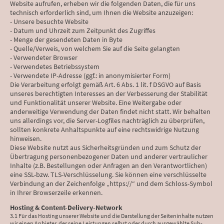
Website aufrufen, erheben wir die folgenden Daten, die für uns
technisch erforderlich sind, um Ihnen die Website anzuzeigen:
- Unsere besuchte Website
- Datum und Uhrzeit zum Zeitpunkt des Zugriffes
- Menge der gesendeten Daten in Byte
- Quelle/Verweis, von welchem Sie auf die Seite gelangten
- Verwendeter Browser
- Verwendetes Betriebssystem
- Verwendete IP-Adresse (ggf.: in anonymisierter Form)
Die Verarbeitung erfolgt gemäß Art. 6 Abs. 1 lit. f DSGVO auf Basis
unseres berechtigten Interesses an der Verbesserung der Stabilität
und Funktionalität unserer Website. Eine Weitergabe oder
anderweitige Verwendung der Daten findet nicht statt. Wir behalten
uns allerdings vor, die Server-Logfiles nachträglich zu überprüfen,
sollten konkrete Anhaltspunkte auf eine rechtswidrige Nutzung
hinweisen.
Diese Website nutzt aus Sicherheitsgründen und zum Schutz der
Übertragung personenbezogener Daten und anderer vertraulicher
Inhalte (z.B. Bestellungen oder Anfragen an den Verantwortlichen)
eine SSL-bzw. TLS-Verschlüsselung. Sie können eine verschlüsselte
Verbindung an der Zeichenfolge „https://“ und dem Schloss-Symbol
in Ihrer Browserzeile erkennen.
Hosting & Content-Delivery-Network
3.1 Für das Hosting unserer Website und die Darstellung der Seiteninhalte nutzen
wir einen Anbieter, der seine Leistungen selbst oder durch ausgewählte Sub-