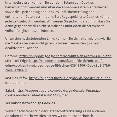
Internetbrowser können Sie vor dem Setzen von Cookies
benachrichtigt werden und über die Annahme einzeln entscheiden
sowie die Speicherung der Cookies und Übermittlung der
enthaltenen Daten verhindern. Bereits gespeicherte Cookies können
jederzeit gelöscht werden. Wir weisen Sie jedoch darauf hin, dass Sie
dann gegebenenfalls nicht sämtliche Funktionen dieser Website
vollumfänglich nutzen können.
Unter den nachstehenden Links können Sie sich informieren, wie Sie
die Cookies bei den wichtigsten Browsern verwalten (u.a. auch
deaktivieren) können:
Chrome:
https://support.google.com/accounts/answer/61416?hl=de
Microsoft Edge:
https://support.microsoft.com/de-de/microsoft-
edge/cookies-in-microsoft-edge-lB6schen-63947406-40ac-c3b8-57b9-
2a946a29ae09
Mozilla Firefox:
https://support.mozilla.org/de/kb/cookies-erlauben-
und-ablehnen
Safari:
https://support.apple.com/de-de/guide/safari/manage-
cookies-and-website-data-sfri11471/mac
Technisch notwendige Cookies
Soweit nachstehend in der Datenschutzerklärung keine anderen
Angaben gemacht werden setzen wir nur diese technisch