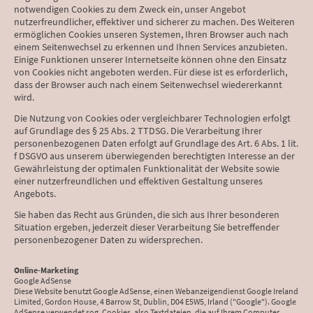
notwendigen Cookies zu dem Zweck ein, unser Angebot
nutzerfreundlicher, effektiver und sicherer zu machen. Des Weiteren
ermöglichen Cookies unseren Systemen, Ihren Browser auch nach
einem Seitenwechsel zu erkennen und Ihnen Services anzubieten.
Einige Funktionen unserer Internetseite können ohne den Einsatz
von Cookies nicht angeboten werden. Für diese ist es erforderlich,
dass der Browser auch nach einem Seitenwechsel wiedererkannt
wird.
Die Nutzung von Cookies oder vergleichbarer Technologien erfolgt
auf Grundlage des § 25 Abs. 2 TTDSG. Die Verarbeitung Ihrer
personenbezogenen Daten erfolgt auf Grundlage des Art. 6 Abs. 1 lit.
f DSGVO aus unserem überwiegenden berechtigten Interesse an der
Gewährleistung der optimalen Funktionalität der Website sowie
einer nutzerfreundlichen und effektiven Gestaltung unseres
Angebots.
Sie haben das Recht aus Gründen, die sich aus Ihrer besonderen
Situation ergeben, jederzeit dieser Verarbeitung Sie betreffender
personenbezogener Daten zu widersprechen.
Online-Marketing
Google AdSense
Diese Website benutzt Google AdSense, einen Webanzeigendienst Google Ireland
Limited, Gordon House, 4 Barrow St, Dublin, D04 E5W5, Irland ("Google"). Google
AdSense verwendet sog. Cookies, also Textdateien, die auf Ihrem Computer