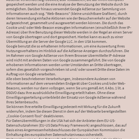
gespeichert werden und die eine Analyse der Benutzung der Website durch Sie
ermöglichen. Darüber hinaus verwendet Google AdSense zur Sammlung von
Informationen auch sog. "Web-Beacons" (kleine unsichtbare Grafiken), durch
deren Verwendung einfache Aktionen wie der Besucherverkehr auf der Website
aufgezeichnet, gesammelt und ausgewertet werden können. Die durch das
Cookie und/ oder Web-Beacon erzeugten Informationen (einschließlich Ihrer IP-
Adresse) über Ihre Benutzung dieser Website werden in der Regel an einen Server
von Google übertragen und dort gespeichert. Hierbei kann es auch zu einer
Übermittlung an die Server der Google LLC. in den USA kommen.
Google benutzt die so erhaltenen Informationen, um eine Auswertung Ihres
Nutzungsverhaltens im Hinblick auf die AdSense-Anzeigen durchzuführen. Die
im Rahmen von Google AdSense von Ihrem Browser übermittelte IP-Adresse
wird nicht mit anderen Daten von Google zusammengeführt. Die von Google
erhobenen Informationen werden unter Umständen an Dritte übertragen,
sofern dies gesetzlich vorgeschrieben ist und/ oder soweit Dritte diese Daten im
Auftrag von Google verarbeiten.
Alle oben beschriebenen Verarbeitungen, insbesondere Auslesen von
Informationen auf dem verwendeten Endgerät über Cookies und/oder Web-
Beacons, werden nur dann vollzogen, wenn Sie uns gemäß Art. 6 Abs. 1 lit. a
DSGVO dazu Ihre ausdrückliche Einwilligung erteilt haben. Ohne diese
Einwilligungserteilung unterbleibt der Einsatz von Google AdSense während
Ihres Seitenbesuchs.
Sie können Ihre erteilte Einwilligung jederzeit mit Wirkung für die Zukunft
widerrufen, indem Sie diesen Dienst in dem auf der Webseite bereitgestellten
„Cookie-Consent-Tool“ deaktivieren.
Für Datenübermittlungen in die USA hat sich der Anbieter dem EU-US-
Datenschutzrahmen (EU-US Data Privacy Framework) angeschlossen, das auf
Basis eines Angemessenheitsbeschlusses der Europäischen Kommission die
Einhaltung des europäischen Datenschutzniveaus sicherstellt.