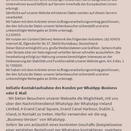
Unternehmer ausschließlich auf Servern innerhalb der Europäischen Union
erbringt.
Sämtliche auf unserer Website erhobenen Daten werden auf diesen Servern
verarbeitet.
Wir haben mit dem Anbieter einen Auftragsverarbeitungsvertrag geschlossen,
der den Schutz der Daten unserer Seitenbesucher sicherstellt und eine
unberechtigte Weitergabe an Dritte untersagt.
3.2 IONOS
Wir nutzen ein Content Delivery Network des folgenden Anbieters: 1&1 IONOS
Internet SE, Elgendorfer Str. 57, 56410 Montabaur, Deutschland
Dieser Dienst ermöglicht uns, große Mediendateien wie Grafiken, Seiteninhalte
oder Skripte über ein Netz regional verteilter Server schneller auszuliefern. Die
Verarbeitung erfolgt zur Wahrung unseres berechtigten Interesses an der
Verbesserung der Stabilität und Funktionalität unserer Website gem. Art. 6 Abs. 1
lit. f DSGVO.
Wir haben mit dem Anbieter einen Auftragsverarbeitungsvertrag geschlossen,
der den Schutz der Daten unserer Seitenbesucher sicherstellt und eine
unberechtigte Weitergabe an Dritte untersagt.
Initiativ-Kontaktaufnahme des Kunden per WhatApp-Business
oder E-Mail
- Wir bieten Besuchern unserer Webseite die Möglichkeit, mit uns
über den Nachrichtendienst WhatsApp der WhatsApp Ireland
Limited, 4 Grand Canal Square, Grand Canal Harbour, Dublin 2,
Irland, in Kontakt zu treten. Hierfür verwenden wir die sog.
„Business-Version“ von WhatsApp.
Sofern Sie uns anlässlich eines konkreten Geschäfts (beispielsweise
einer getätigten Bestellung) per WhatsApp kontaktieren, speichern