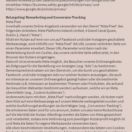
Weitere Hinweise zu den Datenschutzbestimmungen von Google sind hier
einsehbar: https://business.safety.google/intl/de/privacy/ und
https://www.google.de/policies/privacy/
Retargeting/ Remarketing und Conversion-Tracking
Meta Pixel
Innerhalb unseres Online-Angebots verwenden wir den Dienst "Meta Pixel" des
folgenden Anbieters: Meta Platforms Ireland Limited, 4 Grand Canal Quare,
Dublin 2, Irland ("Meta")
Klickt ein Nutzer auf eine von uns auf Facebook und/oder Instagram geschaltete
Werbeanzeige, wird mithilfe von "Meta Pixel" die URL unserer verlinkten Seite um
einen Parameter erweitert. Dieser URL-Parameter wird dann nach der
Weiterleitung durch ein Cookie, das unsere verlinkte Seite selbst setzt, in den
Browser des Nutzers eingetragen.
Dadurch ist es einerseits Meta möglich, die Besucher unseres Onlineangebotes
als Zielgruppe für die Darstellung von Anzeigen (sog. "Ads") zu bestimmen.
Dementsprechend setzen wir den Dienst ein, um die durch uns geschalteten
Facebook- und/oder Instagram-Ads nur solchen Nutzern anzuzeigen, die auch
ein Interesse an unserem Onlineangebot gezeigt haben oder die bestimmte
Merkmale (z.B. Interessen an bestimmten Themen oder Produkten, die anhand
der besuchten Webseiten bestimmt werden) aufweisen, welche wir an Meta
übermitteln (sog. „Custom Audiences“).
Andererseits kann mit dem „Meta Pixel“ nachvollzogen werden, ob Nutzer nach
dem Klick auf eine Werbeanzeige auf unsere Website weitergeleitet wurden und
welche Ausführungshandlungen sie dort tätigen (sog. „Conversion-Tracking“).
Die erhobenen Daten sind für uns anonym, bieten uns also keine Rückschlüsse
auf die Identität der Nutzer. Allerdings werden die Daten von Meta gespeichert
und verarbeitet, sodass eine Verbindung zum jeweiligen Nutzerprofil möglich ist
und Meta die Daten für eigene Werbezwecke verwenden kann.
Alle oben beschriebenen Verarbeitungen, insbesondere das Setzen von Cookies