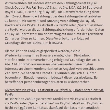
Wir verwenden auf unserer Website den Zahlungsdienst PayPal
Check-Out der PayPal (Europe) S.à.r.l. et Cie, S.C.A. (22-24 Boulevard
Royal L-2449, Luxemburg; "PayPal"). Die Datenverarbeitung dient
dem Zweck, Ihnen die Zahlung über den Zahlungsdienst anbieten
zu können. Mit Auswahl und Nutzung von Zahlung via PayPal,
Kreditkarte via PayPal, Lastschrift via PayPal oder „Später Bezahlen“
via PayPal werden die zur Zahlungsabwicklung erforderlichen Daten
an PayPal übermittelt, um den Vertrag mit Ihnen mit der gewählten
Zahlart erfüllen zu können. Diese Verarbeitung erfolgt auf
Grundlage des Art. 6 Abs. 1 lit. b DSGVO.
Hierbei können Cookies gespeichert werden, die die
Wiedererkennung Ihres Browsers ermöglichen. Die dadurch
stattfindende Datenverarbeitung erfolgt auf Grundlage des Art. 6
Abs. 1 lit. f DSGVO aus unserem überwiegenden berechtigten
Interesse an einem kundenorientierten Angebot von verschiedenen
Zahlarten. Sie haben das Recht aus Gründen, die sich aus Ihrer
besonderen Situation ergeben, jederzeit dieser Verarbeitung Sie
betreffender personenbezogener Daten zu widersprechen.
Kreditkarte via PayPal, Lastschrift via PayPal & „Später bezahlen“ via
PayPal
Bei einzelnen Zahlungsarten wie Kreditkarte via PayPal, Lastschrift
via PayPal oder „Später bezahlen“ via PayPal behält sich PayPal das
Recht vor, ggf. eine Bonitätsauskunft auf der Basis mathematisch-