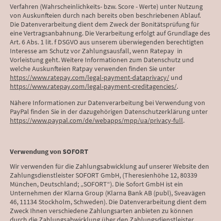
Verfahren (Wahrscheinlichkeits- bzw. Score - Werte) unter Nutzung
von Auskunfteien durch nach bereits oben beschriebenen Ablauf.
Die Datenverarbeitung dient dem Zweck der Bonitätsprüfung für
eine Vertragsanbahnung. Die Verarbeitung erfolgt auf Grundlage des
Art. 6 Abs. 1 lit. f DSGVO aus unserem überwiegenden berechtigten
Interesse am Schutz vor Zahlungsausfall, wenn Ratepay in
Vorleistung geht. Weitere Informationen zum Datenschutz und
welche Auskunfteien Ratpay verwenden finden Sie unter
https://www.ratepay.com/legal-payment-dataprivacy/
und
https://www.ratepay.com/legal-payment-creditagencies/
.
Nähere Informationen zur Datenverarbeitung bei Verwendung von
PayPal finden Sie in der dazugehörigen Datenschutzerklärung unter
https://www.paypal.com/de/webapps/mpp/ua/privacy-full
.
Verwendung von SOFORT
Wir verwenden für die Zahlungsabwicklung auf unserer Website den
Zahlungsdienstleister SOFORT GmbH, (Theresienhöhe 12, 80339
München, Deutschland; „SOFORT“). Die Sofort GmbH ist ein
Unternehmen der Klarna Group (Klarna Bank AB (publ), Sveavägen
46, 11134 Stockholm, Schweden). Die Datenverarbeitung dient dem
Zweck Ihnen verschiedene Zahlungsarten anbieten zu können
durch die Zahlungsabwicklung über den Zahlungsdienstleister