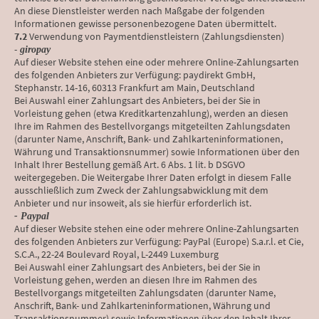
An diese Dienstleister werden nach Maßgabe der folgenden
Informationen gewisse personenbezogene Daten übermittelt.
7.2
Verwendung von Paymentdienstleistern (Zahlungsdiensten)
-
giropay
Auf dieser Website stehen eine oder mehrere Online-Zahlungsarten
des folgenden Anbieters zur Verfügung: paydirekt GmbH,
Stephanstr. 14-16, 60313 Frankfurt am Main, Deutschland
Bei Auswahl einer Zahlungsart des Anbieters, bei der Sie in
Vorleistung gehen (etwa Kreditkartenzahlung), werden an diesen
Ihre im Rahmen des Bestellvorgangs mitgeteilten Zahlungsdaten
(darunter Name, Anschrift, Bank- und Zahlkarteninformationen,
Währung und Transaktionsnummer) sowie Informationen über den
Inhalt Ihrer Bestellung gemäß Art. 6 Abs. 1 lit. b DSGVO
weitergegeben. Die Weitergabe Ihrer Daten erfolgt in diesem Falle
ausschließlich zum Zweck der Zahlungsabwicklung mit dem
Anbieter und nur insoweit, als sie hierfür erforderlich ist.
- Paypal
Auf dieser Website stehen eine oder mehrere Online-Zahlungsarten
des folgenden Anbieters zur Verfügung: PayPal (Europe) S.a.r.l. et Cie,
S.C.A., 22-24 Boulevard Royal, L-2449 Luxemburg
Bei Auswahl einer Zahlungsart des Anbieters, bei der Sie in
Vorleistung gehen, werden an diesen Ihre im Rahmen des
Bestellvorgangs mitgeteilten Zahlungsdaten (darunter Name,
Anschrift, Bank- und Zahlkarteninformationen, Währung und
Transaktionsnummer) sowie Informationen über den Inhalt Ihrer