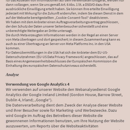
für das Auslesen von Informationen auf dem verwendeten Endgerät, werden nur
dann vollzogen, wenn Sie uns gemäß Art. 6 Abs. 1 lit. a DSGVO dazu Ihre
ausdrückliche Einwilligung erteilt haben. Sie können Ihre erteilte Einwilligung
jederzeit mit Wirkung für die Zukunft widerrufen, indem Sie diesen Dienst in dem
auf der Webseite bereitgestellten „Cookie-Consent-Tool“ deaktivieren.
Wir haben mit dem Anbieter einen Auftragsverarbeitungsvertrag geschlossen,
der den Schutz der Daten unserer Seitenbesucher sicherstellt und eine
unberechtigte Weitergabe an Dritte untersagt.
Die durch Meta erzeugten Informationen werden in der Regel an einen Server
von Meta übertragen und dort gespeichert; in diesem Zusammenhang kann es
auch zu einer Übertragung an Server von Meta Platforms Inc. in den USA
kommen.
Für Datenübermittlungen in die USA hat sich der Anbieter dem EU-US-
Datenschutzrahmen (EU-US Data Privacy Framework) angeschlossen, das auf
Basis eines Angemessenheitsbeschlusses der Europäischen Kommission die
Einhaltung des europäischen Datenschutzniveaus sicherstellt.
Analyse
Verwendung von Google Analytics 4
Wir verwenden auf unserer Website den Webanalysedienst Google
Analytics der Google Ireland Limited (Gordon House, Barrow Street,
Dublin 4, Irland; „Google“).
Die Datenverarbeitung dient dem Zweck der Analyse dieser Website
und ihrer Besucher sowie für Marketing- und Werbezwecke. Dazu
wird Google im Auftrag des Betreibers dieser Website die
gewonnenen Informationen benutzen, um Ihre Nutzung der Website
auszuwerten, um Reports über die Websiteaktivitäten