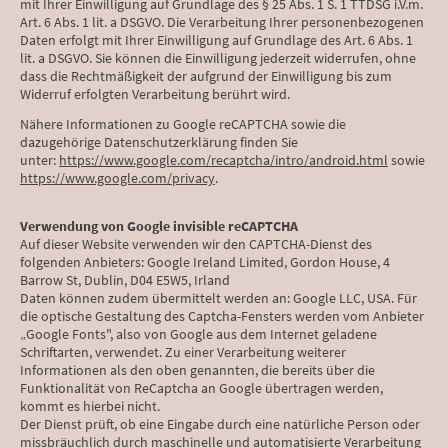
mit Ihrer Einwilligung auf Grundlage des § 25 Abs. 1 S. 1 TTDSG i.V.m.
Art. 6 Abs. 1 lit. a DSGVO. Die Verarbeitung Ihrer personenbezogenen
Daten erfolgt mit Ihrer Einwilligung auf Grundlage des Art. 6 Abs. 1
lit. a DSGVO. Sie können die Einwilligung jederzeit widerrufen, ohne
dass die Rechtmäßigkeit der aufgrund der Einwilligung bis zum
Widerruf erfolgten Verarbeitung berührt wird.
Nähere Informationen zu Google reCAPTCHA sowie die
dazugehörige Datenschutzerklärung finden Sie
unter:
https://www.google.com/recaptcha/intro/android.html
sowie
https://www.google.com/privacy
.
Verwendung von Google invisible reCAPTCHA
Auf dieser Website verwenden wir den CAPTCHA-Dienst des
folgenden Anbieters: Google Ireland Limited, Gordon House, 4
Barrow St, Dublin, D04 E5W5, Irland
Daten können zudem übermittelt werden an: Google LLC, USA. Für
die optische Gestaltung des Captcha-Fensters werden vom Anbieter
„Google Fonts", also von Google aus dem Internet geladene
Schriftarten, verwendet. Zu einer Verarbeitung weiterer
Informationen als den oben genannten, die bereits über die
Funktionalität von ReCaptcha an Google übertragen werden,
kommt es hierbei nicht.
Der Dienst prüft, ob eine Eingabe durch eine natürliche Person oder
missbräuchlich durch maschinelle und automatisierte Verarbeitung